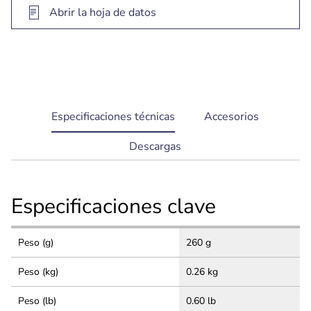
Compatible con codificación AES (Rijndael) de
Abrir la hoja de datos
128 a 256 bits
current
Especificaciones técnicas
Accesorios
tab:
Descargas
Especificaciones clave
Peso (g)
260 g
Peso (kg)
0.26 kg
Peso (lb)
0.60 lb