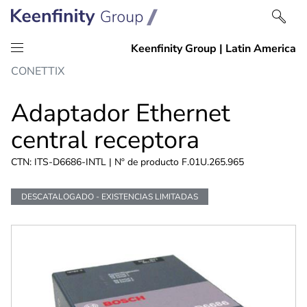
saltar
Saltar
CONETTIX
al
a
contenido
navegación
Adaptador Ethernet
central receptora
CTN: ITS-D6686-INTL | Nº de producto F.01U.265.965
DESCATALOGADO - EXISTENCIAS LIMITADAS