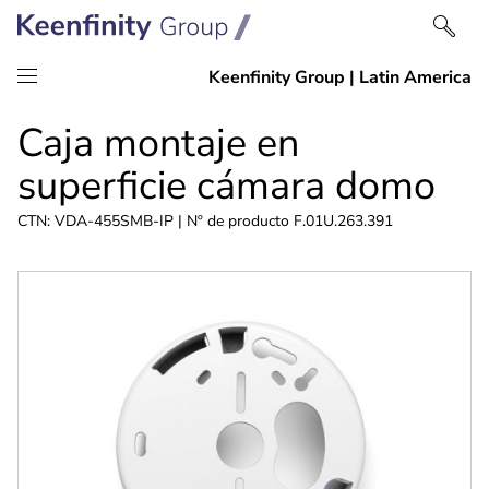
saltar
Saltar
Caja montaje en
al
a
contenido
navegación
superficie cámara domo
CTN: VDA-455SMB-IP | Nº de producto F.01U.263.391