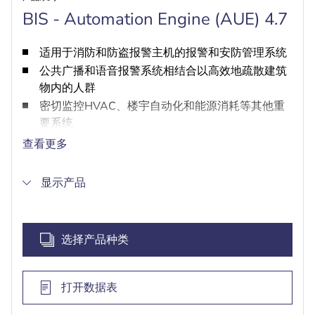
BIS - Automation Engine (AUE) 4.7
适用于消防和防盗报警主机的报警和安防管理系统
公共广播和语音报警系统相结合以高效地疏散建筑
物内的人群
密切监控HVAC、楼宇自动化和能源消耗等其他重
要系统
统一遵循全球OPC DA/AE和OPC UA标准，因此可
查看更多
轻松集成和配置子系统
通过用户可定义的规则自动紧急响应子系统报警
显示产品
管理操作人员权限，使可见性和控制权仅限于特别
授权组
选择产品种类
打开数据表