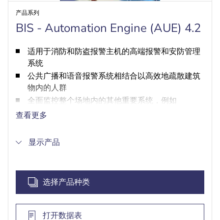
产品系列
BIS - Automation Engine (AUE) 4.2
适用于消防和防盗报警主机的高端报警和安防管理
系统
公共广播和语音报警系统相结合以高效地疏散建筑
物内的人群
全面监控整个场地内的其他重要系统，例如
HVAC、楼宇自动化和能源管理
查看更多
统一遵循全球OPC DA/AE和OPC UA标准，因此可
轻松集成和配置子系统
显示产品
通过用户可定义的规则自动紧急响应子系统报警
管理操作人员权限，使可见性和控制权仅限于特别
授权组
选择产品种类
打开数据表