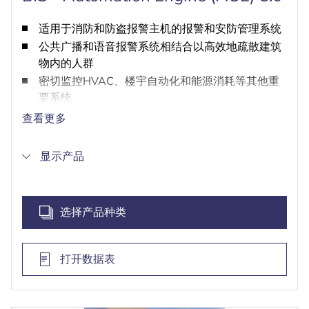
适用于消防和防盗报警主机的报警和安防管理系统
公共广播和语音报警系统相结合以高效地疏散建筑
物内的人群
密切监控HVAC、楼宇自动化和能源消耗等其他重
要系统
统一遵循全球OPC DA/AE和OPC UA标准，因此可
查看更多
轻松集成和配置子系统
通过用户可定义的规则自动紧急响应子系统报警
显示产品
管理操作人员权限，使可见性和控制权仅限于特别
授权组
选择产品种类
打开数据表