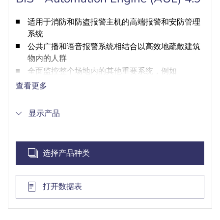
适用于消防和防盗报警主机的高端报警和安防管理
系统
公共广播和语音报警系统相结合以高效地疏散建筑
物内的人群
全面监控整个场地内的其他重要系统，例如
HVAC、楼宇自动化和能源管理
查看更多
统一遵循全球OPC DA/AE和OPC UA标准，因此可
轻松集成和配置子系统
显示产品
通过用户可定义的规则自动紧急响应子系统报警
管理操作人员权限，使可见性和控制权仅限于特别
授权组
选择产品种类
打开数据表